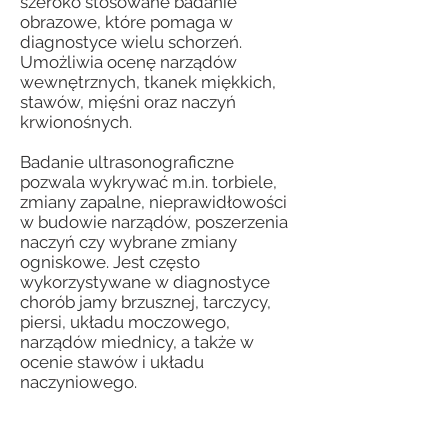
szeroko stosowane badanie
obrazowe, które pomaga w
diagnostyce wielu schorzeń.
Umożliwia ocenę narządów
wewnętrznych, tkanek miękkich,
stawów, mięśni oraz naczyń
krwionośnych.
Badanie ultrasonograficzne
pozwala wykrywać m.in. torbiele,
zmiany zapalne, nieprawidłowości
w budowie narządów, poszerzenia
naczyń czy wybrane zmiany
ogniskowe. Jest często
wykorzystywane w diagnostyce
chorób jamy brzusznej, tarczycy,
piersi, układu moczowego,
narządów miednicy, a także w
ocenie stawów i układu
naczyniowego.
Dzięki swojej dostępności i
bezpieczeństwu USG jest ważnym